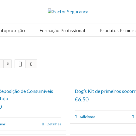
utoproteção
Formação Profissional
Produtos Primeir
 Reposição de Consumíveis
Dog’s Kit de primeiros socor
tojo
€6.50
0
Adicionar
onar
Detalhes