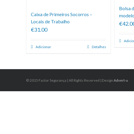
Bolsa d
Caixa de Primeiros Socorros –
modelo
Locais de Trabalho
€42.0
€31.00
Adici
Adicionar
Detalhes
© 2015 Factor Segurança | All Rights Reserved | Design
Advert-u